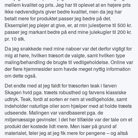
mellem kvalitet og pris. Jeg har tit oplevet at en højere pris
ikke nødvendigvis giver bedre kvalitet, men da jeg har
betalt mere for produktet passer jeg bedre på det.
Eksemplet jeg plejer at give, er, at min julestjerne til 500 kr.
passer jeg markant bedre på end mine julekugler til 200 kr.
pr. 10 stk.
Da jeg snakkede med mine naboer var det derfor vigtigt for
mig at høre, hvilken træsort de valgte, samt hvilken type
maling/behandling de brugte til vedligeholdelse. Online var
der flere hjemmesider som havde meget nyttig information
om dette også.
Det endte med at jeg faldt for træsorten teak i farven
Skagen hvid pga. træets robusthed og farvens klassiske
udtryk. Teak, fordi at sorten er nem at vedligeholde, samt
indeholder naturlige olier som hjælper med at holde træets
udseende. Malingen var vandbaseret pga. de
miljømæssige gevinster. I det her tilfælde var der tale om et
produkt der kostede lidt mere. Men især på grund af
materialet, føler jeg at jeg fik mere for pengene – og altså