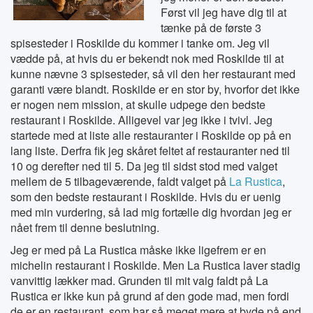
Først vil jeg have dig til at
tænke på de første 3
spisesteder i Roskilde du kommer i tanke om. Jeg vil
vædde på, at hvis du er bekendt nok med Roskilde til at
kunne nævne 3 spisesteder, så vil den her restaurant med
garanti være blandt. Roskilde er en stor by, hvorfor det ikke
er nogen nem mission, at skulle udpege den bedste
restaurant i Roskilde. Alligevel var jeg ikke i tvivl. Jeg
startede med at liste alle restauranter i Roskilde op på en
lang liste. Derfra fik jeg skåret feltet af restauranter ned til
10 og derefter ned til 5. Da jeg til sidst stod med valget
mellem de 5 tilbageværende, faldt valget på
La Rustica
,
som den bedste restaurant i Roskilde. Hvis du er uenig
med min vurdering, så lad mig fortælle dig hvordan jeg er
nået frem til denne beslutning.
Jeg er med på La Rustica måske ikke ligefrem er en
michelin restaurant i Roskilde. Men La Rustica laver stadig
vanvittig lækker mad. Grunden til mit valg faldt på La
Rustica er ikke kun på grund af den gode mad, men fordi
de er en restaurant, som har så meget mere at byde på end