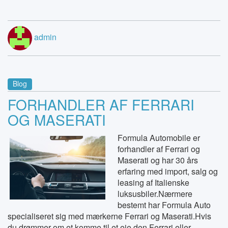
admin
Blog
FORHANDLER AF FERRARI
OG MASERATI
Formula Automobile er
forhandler af Ferrari og
Maserati og har 30 års
erfaring med import, salg og
leasing af Italienske
luksusbiler.Nærmere
bestemt har Formula Auto
specialiseret sig med mærkerne Ferrari og Maserati.Hvis
du drømmer om et komme til et eje den Ferrari eller