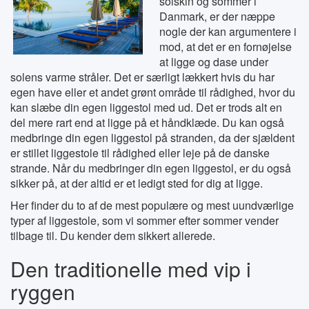
solskin og sommer i
Danmark, er der næppe
nogle der kan argumentere i
mod, at det er en fornøjelse
at ligge og dase under
solens varme stråler. Det er særligt lækkert hvis du har
egen have eller et andet grønt område til rådighed, hvor du
kan slæbe din egen liggestol med ud. Det er trods alt en
del mere rart end at ligge på et håndklæde. Du kan også
medbringe din egen liggestol på stranden, da der sjældent
er stillet liggestole til rådighed eller leje på de danske
strande. Når du medbringer din egen liggestol, er du også
sikker på, at der altid er et ledigt sted for dig at ligge.
Her finder du to af de mest populære og mest uundværlige
typer af liggestole, som vi sommer efter sommer vender
tilbage til. Du kender dem sikkert allerede.
Den traditionelle med vip i
ryggen