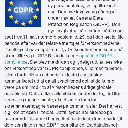
ny persondatalovgivning tilbage i
maj. Den nye lovgivning går også
under navnet General Data
Protection Regulation (GDPR). Den
nye lovgivning på området trådte som
sagt i kraft i maj, nærmere bestemt d. 25, og i den første lille
periode efter var der relative frie tøjler for virksomhederne.
Datatilsynet gav noget rum til, at virksomhederne kunne nå
at omstille sig til GDPR, så de kunne
opnå fuld GDPR
compliance
. Det blev meldt klart og tydeligt ud, at hvis ikke
ens virksomhed var GDPR compliance, ville man få bøder.
Disse bøder fik en del omtale, da de i sin tid blev
kommunikeret ud af datatilsynet forlød det, at de kunne
være på om mod 4% af virksomhedens årlige globale
omsætning. Det var ikke alle virksomheder der tog det lige
seriøst og mange mente, at det var en form for
skræmmekampagne baseret på tomme trusler. Det har vist
sig ikke at være tilfældet. Datatilsynes har allerede på
nuværende tidspunkt begyndt at udstede de første bøder, til
dem som ikke er har GDPR compliance. Da datatilsynet