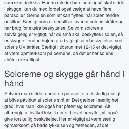
som skal dækkes. Har du mindre børn som også skal sidde
i skygge, kan du med fordel også vælge at have flere
parasoller. Gerne en som let kan flyttes, når solen ændre
position. Særligt børn er sensitive, overfor solens stråler og
har brug for ekstra beskyttelse. Selvom solcreme
selvfølgelig er vigtigt, når de små skal beskyttes i solen, så
er skygge i endnu højere grad vigtigt som beskyttelse mod
solens UV stråler. Særligt i tidsrummet 12-15 er det vigtigt
at være opmærksom på børnene, da det er her solens
stråler er kraftigst.
Solcreme og skygge går hånd i
hånd
Selvom man sidder under en parasol, er det stadig muligt
at blive påvirket af solens stråler. Det gælder i særlig høj
grad, hvis man ikke også har påført sig solcreme. Alt
afhængig af hvilket tekstil der er blevet benyttet, vil også
give forskellig beskyttelse. Her er vigtigt at være særlig
opmærksom på både tykkelsen og tætheden, af det