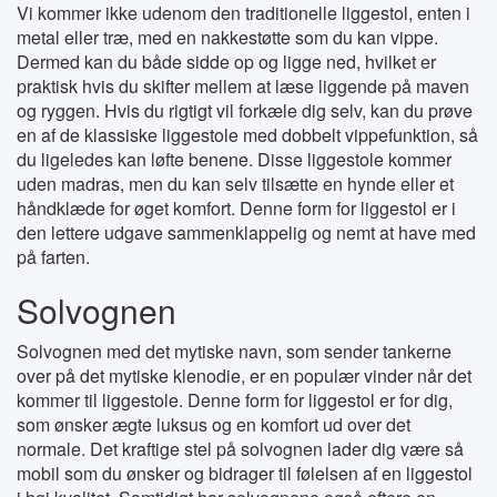
Vi kommer ikke udenom den traditionelle liggestol, enten i
metal eller træ, med en nakkestøtte som du kan vippe.
Dermed kan du både sidde op og ligge ned, hvilket er
praktisk hvis du skifter mellem at læse liggende på maven
og ryggen. Hvis du rigtigt vil forkæle dig selv, kan du prøve
en af de klassiske liggestole med dobbelt vippefunktion, så
du ligeledes kan løfte benene. Disse liggestole kommer
uden madras, men du kan selv tilsætte en hynde eller et
håndklæde for øget komfort. Denne form for liggestol er i
den lettere udgave sammenklappelig og nemt at have med
på farten.
Solvognen
Solvognen med det mytiske navn, som sender tankerne
over på det mytiske klenodie, er en populær vinder når det
kommer til liggestole. Denne form for liggestol er for dig,
som ønsker ægte luksus og en komfort ud over det
normale. Det kraftige stel på solvognen lader dig være så
mobil som du ønsker og bidrager til følelsen af en liggestol