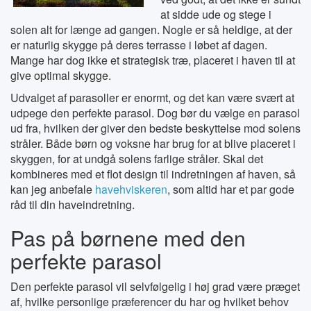
at sidde ude og stege i
solen alt for længe ad gangen. Nogle er så heldige, at der
er naturlig skygge på deres terrasse i løbet af dagen.
Mange har dog ikke et strategisk træ, placeret i haven til at
give optimal skygge.
Udvalget af parasoller er enormt, og det kan være svært at
udpege den perfekte parasol. Dog bør du vælge en parasol
ud fra, hvilken der giver den bedste beskyttelse mod solens
stråler. Både børn og voksne har brug for at blive placeret i
skyggen, for at undgå solens farlige stråler. Skal det
kombineres med et flot design til indretningen af haven, så
kan jeg anbefale
havehviskeren
, som altid har et par gode
råd til din haveindretning.
Pas på børnene med den
perfekte parasol
Den perfekte parasol vil selvfølgelig i høj grad være præget
af, hvilke personlige præferencer du har og hvilket behov