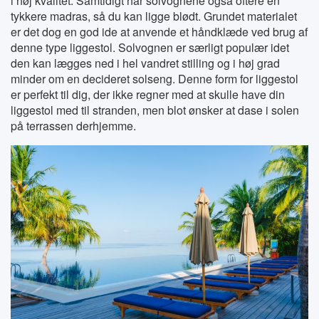
i høj kvalitet. Samtidigt har solvognene også oftere en
tykkere madras, så du kan ligge blødt. Grundet materialet
er det dog en god ide at anvende et håndklæde ved brug af
denne type liggestol. Solvognen er særligt populær idet
den kan lægges ned i hel vandret stilling og i høj grad
minder om en decideret solseng. Denne form for liggestol
er perfekt til dig, der ikke regner med at skulle have din
liggestol med til stranden, men blot ønsker at dase i solen
på terrassen derhjemme.