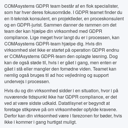
COMAsystems GDPR team består af en flok specialister,
som har hver deres fokusområde. I GDPR teamet finder du
en it-teknisk konsulent, en projektleder, en proceskonsulent
og en GDPR-jurist. Sammen danner de rammen om det
team der kan hjælpe din virksomhed med GDPR
compliance. Lige meget hvor langt du er i processen, kan
COMAsystems GDPR-team hjælpe dig. Hvis din
virksomhed slet ikke er startet på operation GDPR endnu
er COMAsystems GDPR-team den oplagte løsning. Dog
kan de også støde til, hvis i er gået i gang, men enten er
gået i stå eller mangler den fornødne viden. Teamet kan
nemlig også bruges til ad hoc vejledning og support
undervejs i processen.
Hvis du og din virksomhed sidder i en situation, hvor i på
nuværende tidspunkt ikke har GDPR compliance, er det
ved at være sidste udkald. Datatilsynet er begyndt at
foretage stikprøve på om virksomheder opfylde kravene.
Derfor kan din virksomhed være i farezonen for bøder, hvis
ikke i kommer i gang hurtigst muligt.