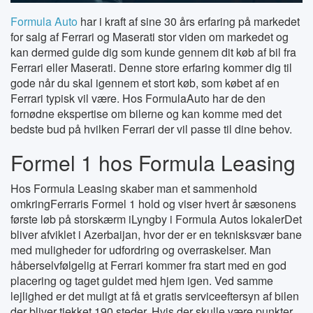
Formula Auto
har i kraft af sine 30 års erfaring på markedet
for salg af Ferrari og Maserati stor viden om markedet og
kan dermed guide dig som kunde gennem dit køb af bil fra
Ferrari eller Maserati. Denne store erfaring kommer dig til
gode når du skal igennem et stort køb, som købet af en
Ferrari typisk vil være. Hos FormulaAuto har de den
fornødne ekspertise om bilerne og kan komme med det
bedste bud på hvilken Ferrari der vil passe til dine behov.
Formel 1 hos Formula Leasing
Hos Formula Leasing skaber man et sammenhold
omkringFerraris Formel 1 hold og viser hvert år sæsonens
første løb på storskærm iLyngby i Formula Autos lokalerDet
bliver afviklet i Azerbaijan, hvor der er en teknisksvær bane
med muligheder for udfordring og overraskelser. Man
håberselvfølgelig at Ferrari kommer fra start med en god
placering og taget guldet med hjem igen. Ved samme
lejlighed er det muligt at få et gratis serviceeftersyn af bilen
der bliver tjekket 190 steder. Hvis der skulle være punkter