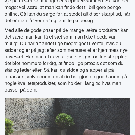
øje på et sæt, som fanger ens opmærksomhed. Så kan det
meget vel være, at man kan finde det til billigere penge
online. Så kan du sørge for, at stedet altid ser skarpt ud, når
det er man får venner og familie på besøg.
Med alle de gode priser på de mange lækre produkter, kan
det være man kan få et sæt som man ikke troede var
muligt. Du har alt andet lige meget godt i vente, hvis du
sidder og er på jagt efter sommerhuset eller hjemmets nye
havesæt. Har man et navn at gå efter, gør online shopping
det blot nemmere for dig, at finde lige præcis det som du
står og leder efter. Så kan du sidde og slapper af på
terrassen, velvidende om at du har gjort en god handel på
nogle kvalitetsprodukter, som holder i lang tid hvis man
passer på dem.