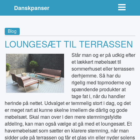
Toggle nav
Danskpanser
Blog
LOUNGESÆT TIL TERRASSEN
Står man og er på udkig efter
et lækkert møbelsæt til
sommerhuset eller terrassen
derhjemme. Så har du
rigelig med topmoderne og
spændende produkter at
tage fat i, når du handler
herinde på nettet. Udvalget er temmelig stort i dag, og det
er meget rart at kunne skelne imellem de dårlig og gode
møbelsæt. Skal man over i den mere stemningsfyldte
afdeling, kan man også vælge at gå med et loungesæt. Et
havemøbelsæt som sætter en klarere stemning, når man
sidder ude på terrassen og får et glas vin eller nyder solens