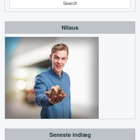
r
c
h
Nilaus
Seneste indlæg