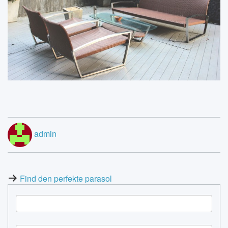
admin
Post
Find den perfekte parasol
navigation
S
e
a