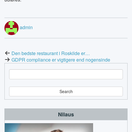
admin
Post
Den bedste restaurant i Roskilde er…
GDPR compliance er vigtigere end nogensinde
navigation
S
e
a
r
c
h
Nilaus