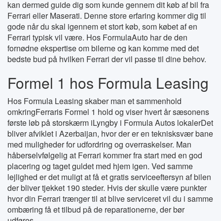
kan dermed guide dig som kunde gennem dit køb af bil fra
Ferrari eller Maserati. Denne store erfaring kommer dig til
gode når du skal igennem et stort køb, som købet af en
Ferrari typisk vil være. Hos FormulaAuto har de den
fornødne ekspertise om bilerne og kan komme med det
bedste bud på hvilken Ferrari der vil passe til dine behov.
Formel 1 hos Formula Leasing
Hos Formula Leasing skaber man et sammenhold
omkringFerraris Formel 1 hold og viser hvert år sæsonens
første løb på storskærm iLyngby i Formula Autos lokalerDet
bliver afviklet i Azerbaijan, hvor der er en teknisksvær bane
med muligheder for udfordring og overraskelser. Man
håberselvfølgelig at Ferrari kommer fra start med en god
placering og taget guldet med hjem igen. Ved samme
lejlighed er det muligt at få et gratis serviceeftersyn af bilen
der bliver tjekket 190 steder. Hvis der skulle være punkter
hvor din Ferrari trænger til at blive serviceret vil du i samme
ombæring få et tilbud på de reparationerne, der bør
udføres.