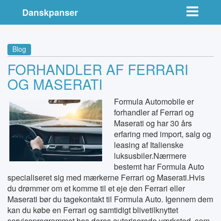
Toggle nav
Danskpanser
Blog
FORHANDLER AF FERRARI
OG MASERATI
Formula Automobile er
forhandler af Ferrari og
Maserati og har 30 års
erfaring med import, salg og
leasing af Italienske
luksusbiler.Nærmere
bestemt har Formula Auto
specialiseret sig med mærkerne Ferrari og Maserati.Hvis
du drømmer om et komme til et eje den Ferrari eller
Maserati bør du tagekontakt til Formula Auto. Igennem dem
kan du købe en Ferrari og samtidigt blivetilknyttet
serviceprogrammet hos deres autoriserede værksted, som