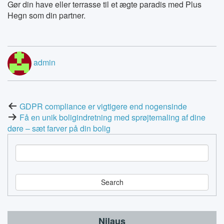
Gør din have eller terrasse til et ægte paradis med Plus
Hegn som din partner.
admin
Post
GDPR compliance er vigtigere end nogensinde
Få en unik boligindretning med sprøjtemaling af dine
navigation
døre – sæt farver på din bolig
S
e
a
r
c
h
Nilaus