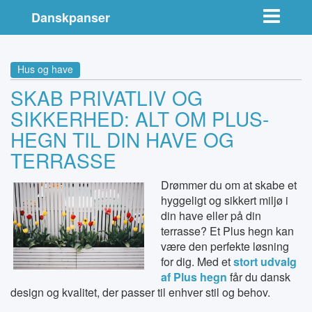
Toggle nav
Danskpanser
Hus og have
SKAB PRIVATLIV OG
SIKKERHED: ALT OM PLUS-
HEGN TIL DIN HAVE OG
TERRASSE
Drømmer du om at skabe et
hyggeligt og sikkert miljø i
din have eller på din
terrasse? Et Plus hegn kan
være den perfekte løsning
for dig. Med et
stort udvalg
af Plus hegn
får du dansk
design og kvalitet, der passer til enhver stil og behov.