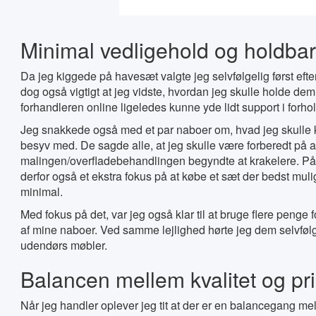
Minimal vedligehold og holdbar 
Da jeg kiggede på havesæt valgte jeg selvfølgelig først efter
dog også vigtigt at jeg vidste, hvordan jeg skulle holde dem v
forhandleren online ligeledes kunne yde lidt support i forho
Jeg snakkede også med et par naboer om, hvad jeg skulle kig
besyv med. De sagde alle, at jeg skulle være forberedt på a
malingen/overfladebehandlingen begyndte at krakelere. P
derfor også et ekstra fokus på at købe et sæt der bedst muli
minimal.
Med fokus på det, var jeg også klar til at bruge flere penge f
af mine naboer. Ved samme lejlighed hørte jeg dem selvføl
udendørs møbler.
Balancen mellem kvalitet og pr
Når jeg handler oplever jeg tit at der er en balancegang mell