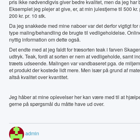
pris ikke nødvendigvis giver bedre kvalitet, men da jeg har 
Eksemplet jeg plejer at give, er, at min julestjerne til 500 k
200 kr. pr. 10 stk.
Da jeg snakkede med mine naboer var det derfor vigtigt for m
type maling/behandling de brugte til vedligeholdelse. Onl
nyttig information om dette også.
Det endte med at jeg faldt for træsorten teak i farven Skag
udtryk. Teak, fordi at sorten er nem at vedligeholde, samt i
træets udseende. Malingen var vandbaseret pga. de miljømæs
et produkt der kostede lidt mere. Men især på grund af materi
altså kvalitet over kvantitet.
Jeg håber at mine oplevelser her kan være med til at hjælp
gerne på spørgsmål du måtte have ud over.
admin