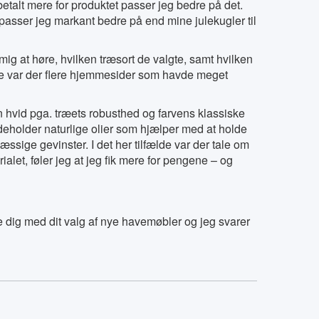
betalt mere for produktet passer jeg bedre på det.
r. passer jeg markant bedre på end mine julekugler til
ig at høre, hvilken træsort de valgte, samt hvilken
ine var der flere hjemmesider som havde meget
en hvid pga. træets robusthed og farvens klassiske
ndeholder naturlige olier som hjælper med at holde
sige gevinster. I det her tilfælde var der tale om
alet, føler jeg at jeg fik mere for pengene – og
e dig med dit valg af nye havemøbler og jeg svarer