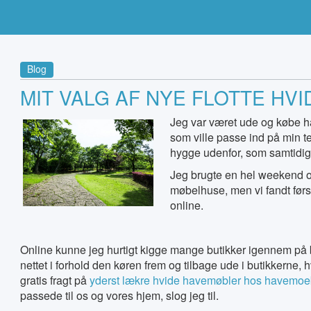
Blog
MIT VALG AF NYE FLOTTE HV
Jeg var været ude og købe ha
som ville passe ind på min te
hygge udenfor, som samtidig 
Jeg brugte en hel weekend og 
møbelhuse, men vi fandt førs
online.
Online kunne jeg hurtigt kigge mange butikker igennem på ba
nettet i forhold den køren frem og tilbage ude i butikkerne,
gratis fragt på
yderst lækre hvide havemøbler hos havemo
passede til os og vores hjem, slog jeg til.