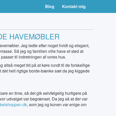
Blog
Kontakt mig
IDE HAVEMØBLER
vemøbler. Jeg ledte efter noget hvidt og elegant,
rrasse. Så jeg og familien ville have et sted at
passer til indretningen af vores hus.
altså meget tid på at køre rundt til de forskellige
t det helt rigtige borde-bænke sæt da jeg kiggede
re en time, så det gik selvfølgelig hurtigere på
 hvor udvalget var begrænset. Da jeg så at der var
ebelshoppen.dk
, som jeg og konen var enige om